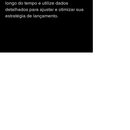
longo do tempo e utilize dados 
detalhados para ajustar e otimizar sua 
estratégia de lançamento.
Ao seguir esses passos, você ganha a 
perspectiva de uma trajetória de mais 
impacto na plataforma, fazendo com 
que a sua música chegue às pessoas 
certas, nos lugares certos e no 