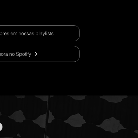
res em nossas playlists
ora no Spotify
o