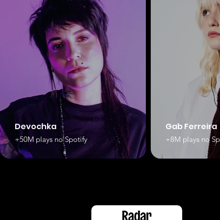
Devochka
Gab Ferreira
+50M plays no Spotify
+8M plays no Sp