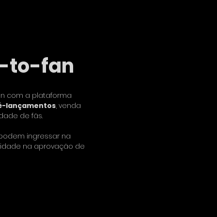
t-to-fan
an com a plataforma
é-lançamentos
, venda
dade de fãs.
a podem ingressar na
oridade na aprovação de