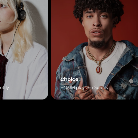
Choice
otify
+450M plays no Spotify